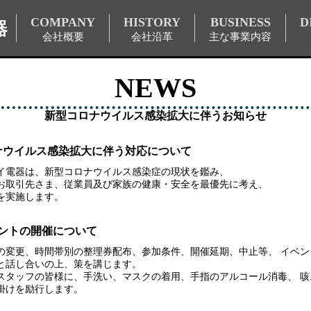
COMPANY
HISTORY
BUSINESS
D
器
会社概要
会社沿革
主な事業内容
NEWS
新型コロナウイルス感染拡大に伴うお知らせ
ナウイルス感染拡大に伴う対応について
イ電器は、新型コロナウイルス感染症の現状を鑑み、
お取引先さま、従業員及び家族の健康・安全を最優先に考え、
を実施します。
ベントの開催について
の変更、時間帯別の整理券配布、参加条件、開催延期、中止等、 イベン
と話し合いの上、策を講じます。
スタッフの皆様に、手洗い、マスクの着用、手指のアルコール消毒、 咳
掛けを励行します。