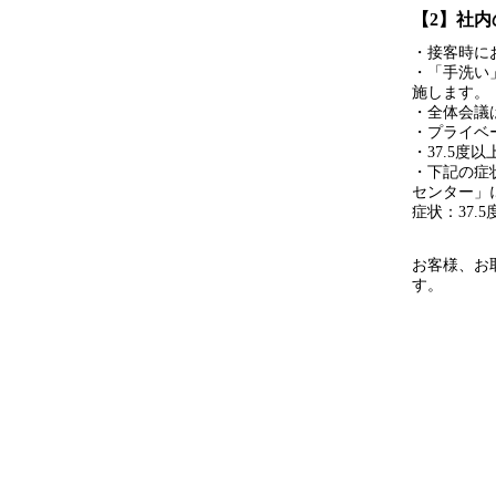
【2】社
・接客時に
・「手洗い
施します。
・全体会議
・プライベ
・37.5度
・下記の症
センター」
症状：37
お客様、お
す。