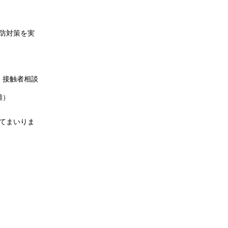
防対策を実
・接触者相談
難）
てまいりま