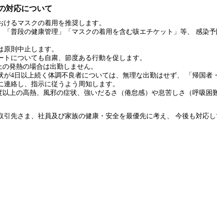
内の対応について
おけるマスクの着用を推奨します。
」「普段の健康管理」「マスクの着用を含む咳エチケット」等、 感染予
は原則中止します。
ートについても自粛、節度ある行動を促します。
以上の発熱の場合は出勤しません。
状が4日以上続く体調不良者については、無理な出勤はせず、 「帰国者
に連絡し、指示に従うよう周知します。
.5度以上の高熱、風邪の症状、強いだるさ（倦怠感）や息苦しさ（呼吸困
取引先さま、社員及び家族の健康・安全を最優先に考え、 今後も対応し