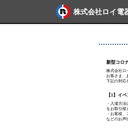
株式会社ロイ電
新型コロ
株式会社ロ
お客さま、
下記の対応
【1】イ
・入場方法
をお取引様
・お客様、
などのお声